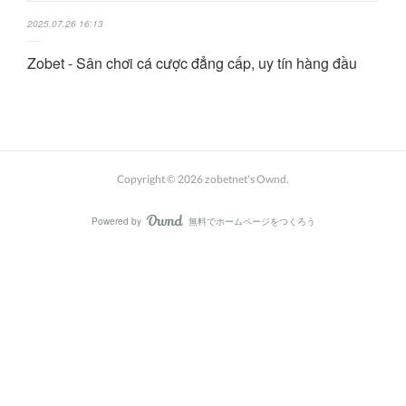
2025.07.26 16:13
Zobet - Sân chơi cá cược đẳng cấp, uy tín hàng đầu
Copyright ©
2026
zobetnet's Ownd
.
Powered by
無料でホームページをつくろう
AmebaOwnd
フォロー